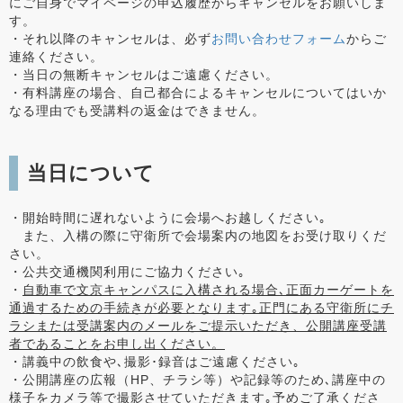
にご自身でマイページの申込履歴からキャンセルをお願いしま
す。
・それ以降のキャンセルは、必ず
お問い合わせフォーム
からご
連絡ください。
・当日の無断キャンセルはご遠慮ください。
・有料講座の場合、自己都合によるキャンセルについてはいか
なる理由でも受講料の返金はできません。
当日について
・開始時間に遅れないように会場へお越しください｡
また、入構の際に守衛所で会場案内の地図をお受け取りくだ
さい。
・公共交通機関利用にご協力ください｡
・
自動車で文京キャンパスに入構される場合､正面カーゲートを
通過するための手続きが必要となります｡正門にある守衛所にチ
ラシまたは受講案内のメールをご提示いただき、公開講座受講
者であることをお申し出ください。
・講義中の飲食や､撮影･録音はご遠慮ください｡
・公開講座の広報（HP、チラシ等）や記録等のため､講座中の
様子をカメラ等で撮影させていただきます｡予めご了承くださ